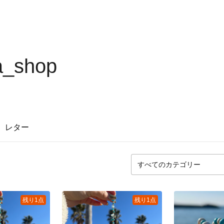
a_shop
レター
残り1点
残り1点