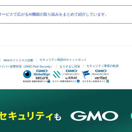
ービスで広がるAI機能の取り組みをまとめて紹介しています。
セキュリティ相談AIチャットボット
Webサイトリスク診断
セキュリティ事業の軌跡
サイバー攻撃対策（GMO Flatt Security）
なりすまし対策