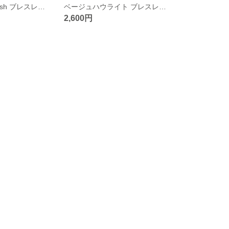
Honu and Starfish ブレスレット 水色
ベージュハウライト ブレスレット 白
2,600円