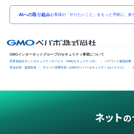
AIへの取り組み
お客様の「やりたいこと」をもっと手軽に。各サ
GMOインターネットグループのセキュリティ事業について
世界初総合ネットセキュリティサービス「GMOセキュリティ24」
パスワード漏洩診断
実在証明・盗聴対策
サイバー攻撃対策（GMOサイバーセキュリティ byイエラエ）