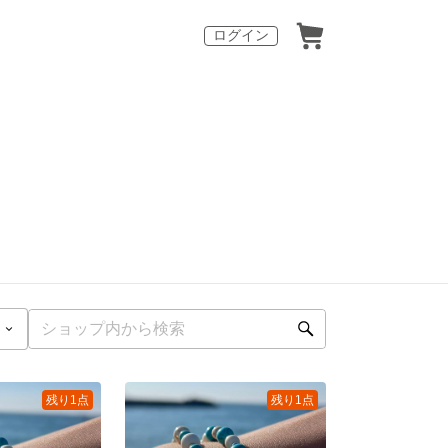
ログイン
残り1点
残り1点