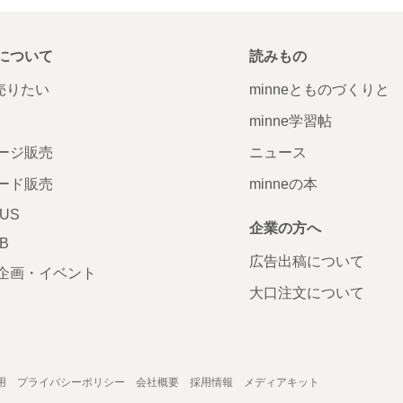
について
読みもの
で売りたい
minneとものづくりと
minne学習帖
ージ販売
ニュース
ード販売
minneの本
LUS
企業の方へ
AB
広告出稿について
企画・イベント
大口注文について
用
プライバシーポリシー
会社概要
採用情報
メディアキット