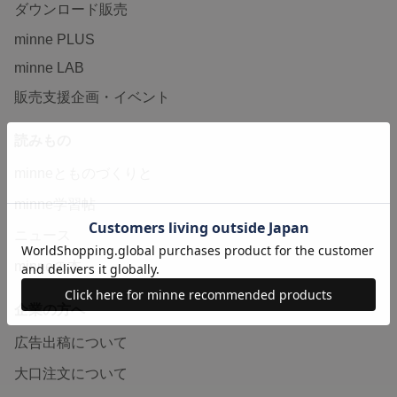
ダウンロード販売
minne PLUS
minne LAB
販売支援企画・イベント
読みもの
minneとものづくりと
minne学習帖
ニュース
minneの本
企業の方へ
広告出稿について
大口注文について