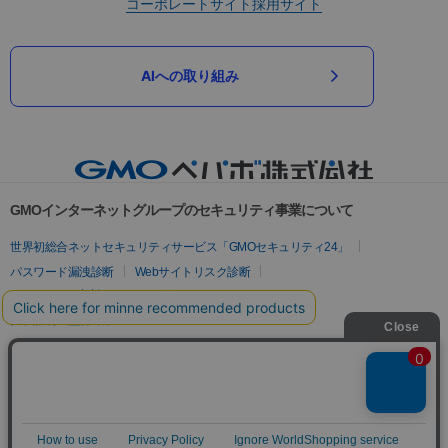
コーポレートサイト
採用サイト
AIへの取り組み
GMOインターネットグループのセキュリティ事業について
世界初総合ネットセキュリティサービス「GMOセキュリティ24」
パスワード漏洩診断
Webサイトリスク診断
セキュリティ相談AIチャットボット
実在証明・盗聴対策
サイバー攻撃対策（GMOサイバーセキュリティ byイエラエ）
サイバー攻撃対策（GMO Flatt Security）
なりすまし対策
セキュリティ事業の軌跡