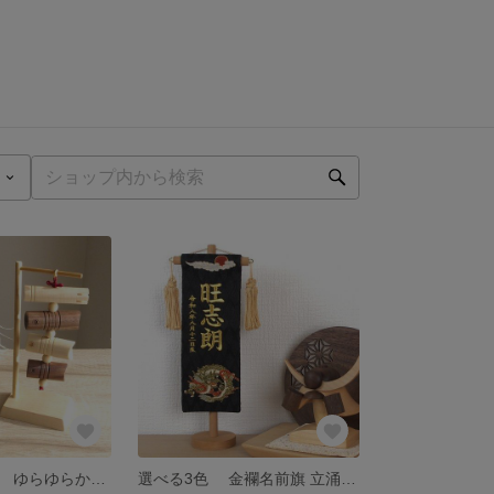
選べる特典付き ゆらゆらかわいい 木製吊るし鯉のぼり
選べる3色 金襴名前旗 立涌 炎龍