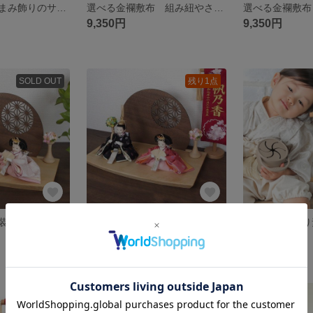
枯れない榊 つまみ飾りのサカキ
選べる金襴敷布 組み紐やさんのおひな様 みやび
9,350円
9,350円
SOLD OUT
残り1点
選べる特典付衣装着ひな人形金襴立涌(水色・薄桃) W350背面突板セット
選べる特典付き 衣装着ひな人形金襴水玉(黒・桃) W350背面突板セット
39,600円
9,900円
残り1点