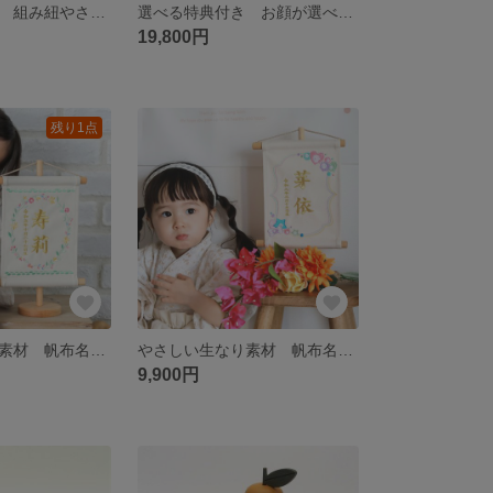
選べる金襴敷布 組み紐やさんのおひな様 あや
選べる特典付き お顔が選べる木製ひな人形セット
19,800円
残り1点
やさしい生なり素材 帆布名前旗 フラワーフレーム
やさしい生なり素材 帆布名前旗 スイートスタイル
9,900円