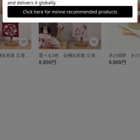
選べる3色 金襴名前旗 立涌 花車
選べる3色 金襴名前旗 立涌 雪輪桜
9,900円
9,900円