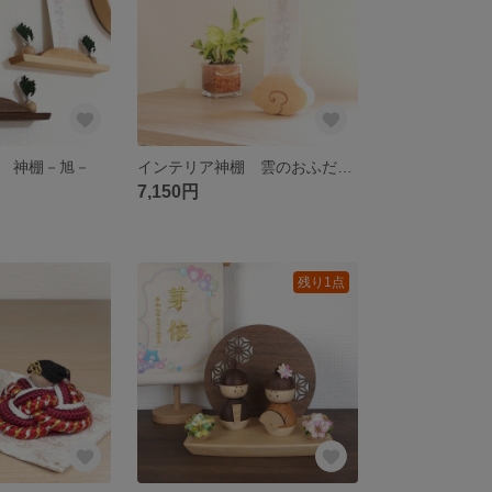
 神棚－旭－
インテリア神棚 雲のおふだ立て
7,150円
残り1点