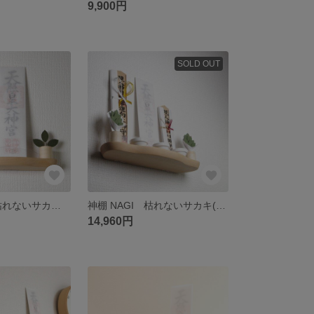
9,900円
SOLD OUT
神棚 HITOE 枯れないサカキ(三枚葉)セット
神棚 NAGI 枯れないサカキ(九枚葉)＆お供え皿セット
14,960円