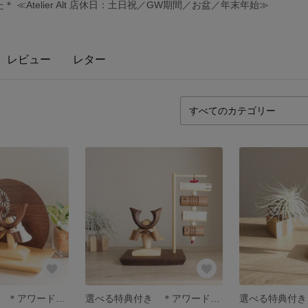
≪Atelier Alt 店休日：土日祝／GW期間／お盆／年末年始≫
レビュー
レター
選べる特典付き ＊アワード受賞＊ 木製兜(鉢十字)290ウッドステージセット
選べる特典付き ＊アワード受賞＊ 木製兜(鉢十字)＆吊るし鯉のぼりセット