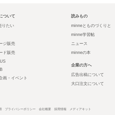
について
読みもの
で売りたい
minneとものづくりと
minne学習帖
ージ販売
ニュース
ード販売
minneの本
LUS
企業の方へ
AB
広告出稿について
企画・イベント
大口注文について
用
プライバシーポリシー
会社概要
採用情報
メディアキット