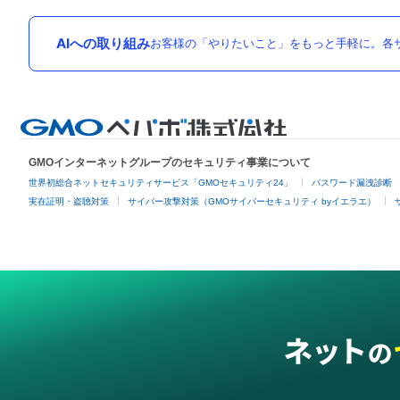
AIへの取り組み
お客様の「やりたいこと」をもっと手軽に。各サ
GMOインターネットグループのセキュリティ事業について
世界初総合ネットセキュリティサービス「GMOセキュリティ24」
パスワード漏洩診断
実在証明・盗聴対策
サイバー攻撃対策（GMOサイバーセキュリティ byイエラエ）