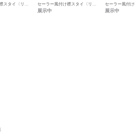
セーラー風付け襟スタイ〈リボンタイ前襟ver〉 No.12
セーラー風付け襟スタイ〈リボンタイ前襟ver〉 No.9
展示中
展示中
覧