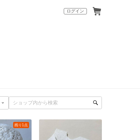
ログイン
残り1点