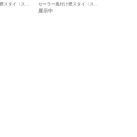
セーラー風付け襟スタイ〈スクエア前襟ver〉 No.4
セーラー風付け襟スタイ〈スクエア前襟ver〉 No.3
展示中