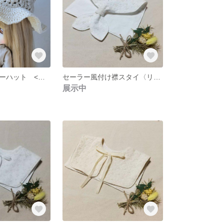
ドール用グラニーハット <アイボリー>
セーラー風付け襟スタイ〈リボンタイ前襟ver〉 No.14
展示中