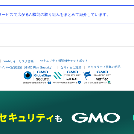
ービスで広がるAI機能の取り組みをまとめて紹介しています。
セキュリティ相談AIチャットボット
Webサイトリスク診断
セキュリティ事業の軌跡
サイバー攻撃対策（GMO Flatt Security）
なりすまし対策