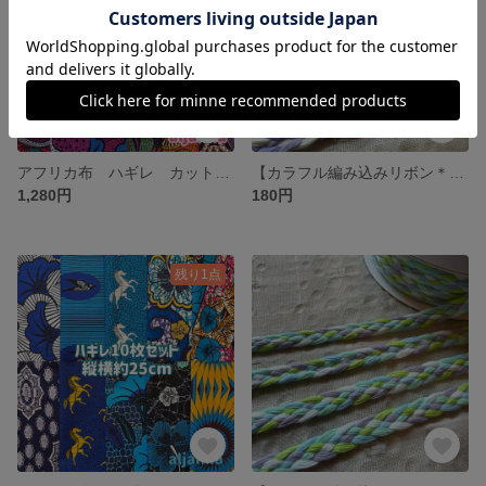
アフリカ布 ハギレ カットクロス 生地 12枚セット
【カラフル編み込みリボン＊1m販売】エスニック アジアン チェンマイ
1,280円
180円
残り1点