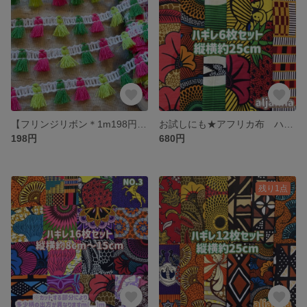
【フリンジリボン＊1m198円】エスニック アジア チェンマイ テープ
お試しにも★アフリカ布 ハギレ カットクロス 生地 6枚セット
198円
680円
残り1点