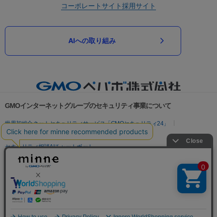
コーポレートサイト
採用サイト
AIへの取り組み
GMOインターネットグループのセキュリティ事業について
世界初総合ネットセキュリティサービス「GMOセキュリティ24」
パスワード漏洩診断
Webサイトリスク診断
セキュリティ相談AIチャットボット
実在証明・盗聴対策
サイバー攻撃対策（GMOサイバーセキュリティ byイエラエ）
サイバー攻撃対策（GMO Flatt Security）
なりすまし対策
セキュリティ事業の軌跡