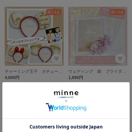
残り1点
残り1点
チャーミング王子 カチューシャ 王子 プリンス カチューシャ ヘアアクセサリー 仮装 髪飾り
ウェディング 鏡 ブライダル ミラー 壁掛けミラー スタンド式ミラー
4,600円
1,890円
残り1点
SOLD OUT