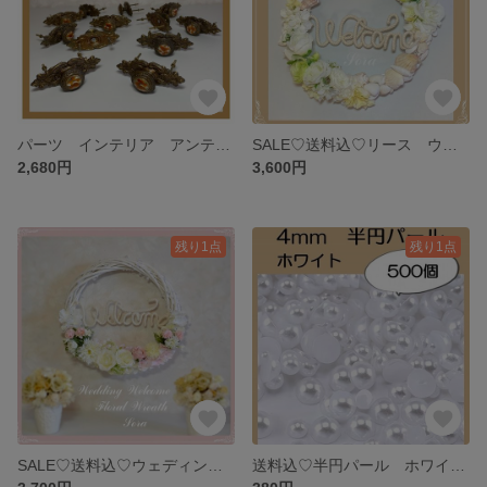
パーツ インテリア アンティーク 七宝焼き ツマミ 取っ手 ハンドル♡1セット
SALE♡送料込♡リース ウェディング ウェルカムリース シェル♡シャビーシック フラワーリース シェル
2,680円
3,600円
残り1点
残り1点
SALE♡送料込♡ウェディング ウエルカムリース♡フローラルリース♡フラワーリース リース ブライダル
送料込♡半円パール ホワイト 500個入り 半円 パール