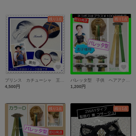
残り1点
残り1点
プリンス カチューシャ 王子様 ヘアアクセサリー 白雪姫 王子カチューシャ
バレッタ型 子供 ヘアアクセサリー 戴冠式 髪飾り アナ髪飾り
4,500円
1,200円
残り1点
残り1点