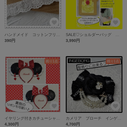
ハンドメイド コットンフリル 手芸用品 フリル レース
SALE♡ショルダーバッグ 美女と野獣 バッグ ベル トートバッグ 斜め掛けバッグ バッグ ミニトートバッグ
390円
3,990円
残り1点
残り1点
イヤリング付きカチューシャ ミニー カチューシャ 水玉 ヘアアクセサリー リボン
カメリア ブローチ インゲボルグ ヘアアクセサリー INGEBORG 髪飾り コサージュ
4,300円
4,700円