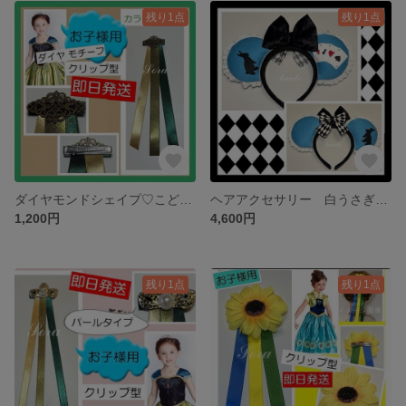
残り1点
残り1点
ダイヤモンドシェイプ♡こども ヘアピン アナ雪 ヘアアクセサリー 戴冠式 髪飾り アナ髪飾り
ヘアアクセサリー 白うさぎ カチューシャ トランプ柄 アリス カチューシャ
1,200円
4,600円
残り1点
残り1点