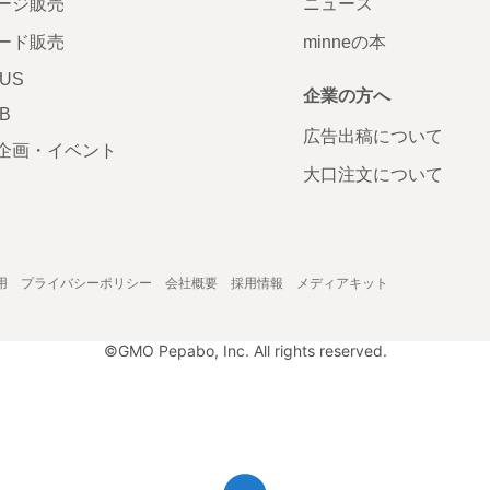
ージ販売
ニュース
ード販売
minneの本
LUS
企業の方へ
AB
広告出稿について
企画・イベント
大口注文について
用
プライバシーポリシー
会社概要
採用情報
メディアキット
©GMO Pepabo, Inc. All rights reserved.