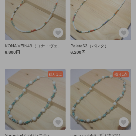
KONA VEIN49（コナ・ヴェイン）
Paleta63（パレタ）
6,800円
6,200円
残り1点
残り1点
Serenite47（セレニテ）
vanta cielo56（ｳﾞｧﾝﾀ ｼｴﾛ）