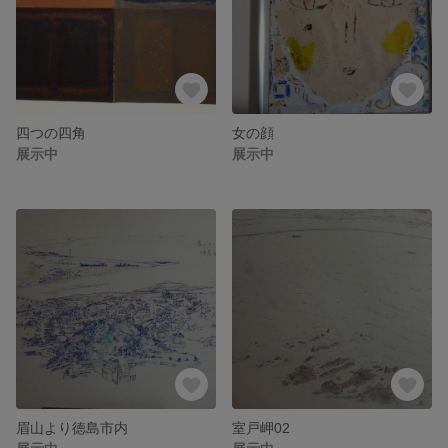
四つの四角
女の顔
展示中
展示中
眉山より徳島市内
室戸岬02