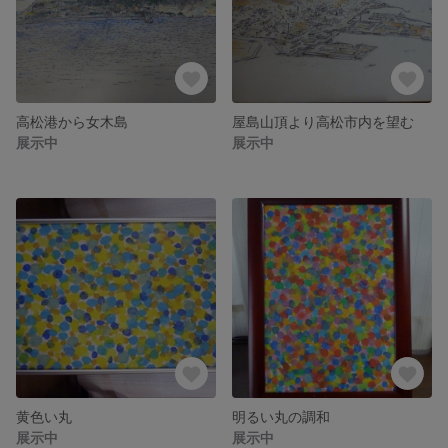
高松港から女木島
屋島山頂より高松市内を望む
展示中
展示中
黄色い丸
明るい丸の調和
展示中
展示中