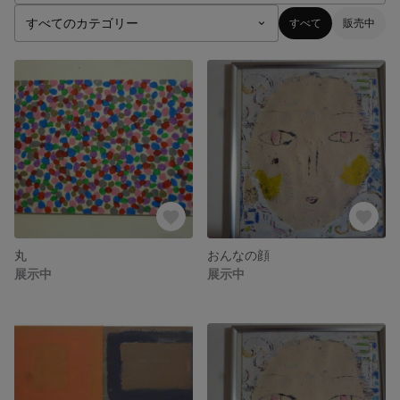
すべて
販売中
丸
おんなの顔
展示中
展示中