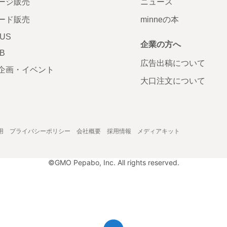
ージ販売
ニュース
ード販売
minneの本
LUS
企業の方へ
AB
広告出稿について
企画・イベント
大口注文について
用
プライバシーポリシー
会社概要
採用情報
メディアキット
©GMO Pepabo, Inc. All rights reserved.