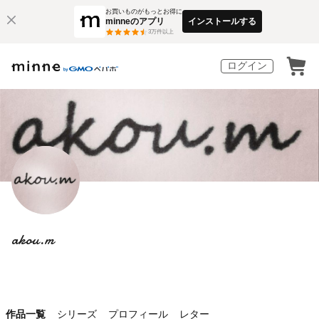
お買いものがもっとお得に
minneのアプリ
インストールする
3
万件以上
ログイン
akou.m
作品一覧
シリーズ
プロフィール
レター