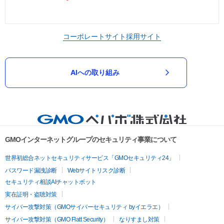
コーポレートサイト
採用サイト
AIへの取り組み
GMOインターネットグループのセキュリティ事業について
世界初総合ネットセキュリティサービス「GMOセキュリティ24」
パスワード漏洩診断
Webサイトリスク診断
セキュリティ相談AIチャットボット
実在証明・盗聴対策
サイバー攻撃対策（GMOサイバーセキュリティ byイエラエ）
サイバー攻撃対策（GMO Flatt Security）
なりすまし対策