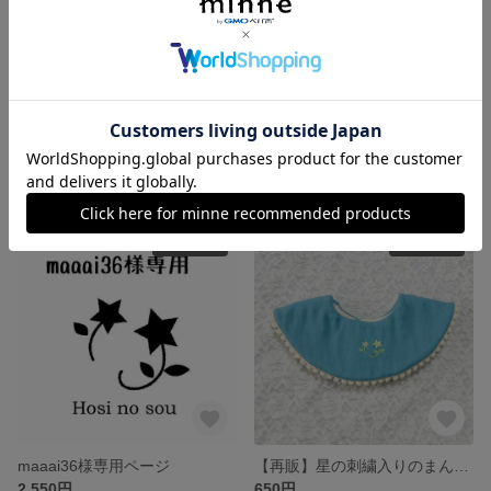
mmmichan27様専用ページ
kanaaa-219様専用ページ
1,250円
1,950円
SOLD OUT
SOLD OUT
maaai36様専用ページ
【再販】星の刺繍入りのまんまるスタイ【ブルー】
2,550円
650円