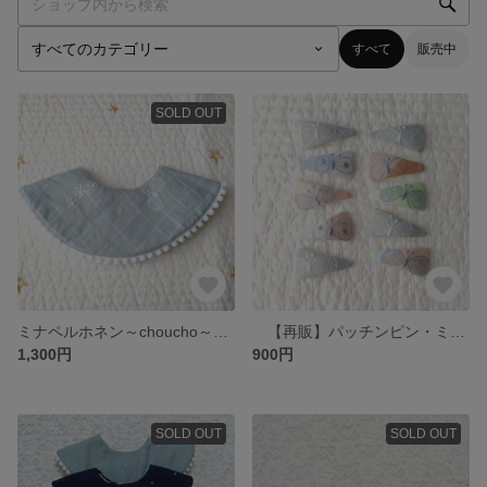
すべて
販売中
SOLD OUT
ミナペルホネン～choucho～スタイ ＊ぽんぽんレース付き
【再販】パッチンピン・ミナペルホネン－ChouCho－
1,300円
900円
SOLD OUT
SOLD OUT