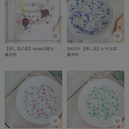
【押し花の栞】blute23様オーダー品
SALE🎉【押し花】かすみ草（コバルトブルー 着色）２０パーツ
展示中
展示中