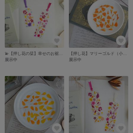
💫【押し花の栞】幸せのお裾分け 大小セット 〜小花の万華鏡〜
【押し花】マリーゴルド（小さめ）／美しい花弁・オレンジ
展示中
展示中