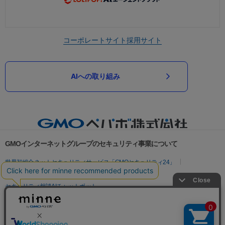
コーポレートサイト
採用サイト
AIへの取り組み
GMOインターネットグループのセキュリティ事業について
世界初総合ネットセキュリティサービス「GMOセキュリティ24」
パスワード漏洩診断
Webサイトリスク診断
セキュリティ相談AIチャットボット
実在証明・盗聴対策
サイバー攻撃対策（GMOサイバーセキュリティ byイエラエ）
サイバー攻撃対策（GMO Flatt Security）
なりすまし対策