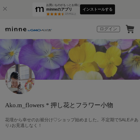
お買いものがもっとお得に
minneのアプリ
インストールする
3
万件以上
ログイン
Ako.m_flowers * 押し花とフラワー小物
花壇から幸せのお裾分け♡ショップ始めました。不定期でSALE🎉あ
り♪お見逃しなく！