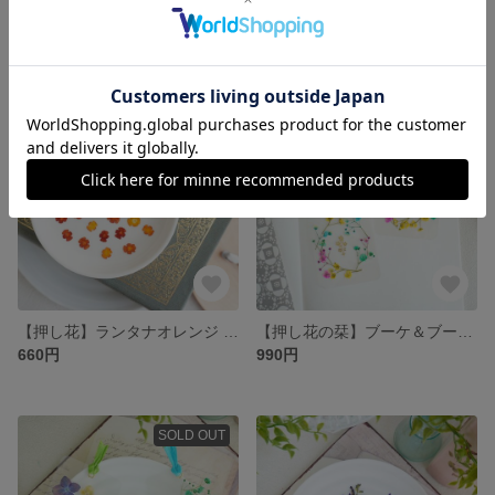
【押し花】マリーゴルド（小さめ）／美しい花弁・黄茶
【押し花】星の形 ペンタス ２０輪
660円
660円
SOLD OUT
SOLD OUT
【押し花】ランタナオレンジ 花弁28枚
【押し花の栞】ブーケ＆ブーケ２枚セット
660円
990円
SOLD OUT