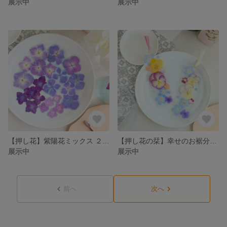
展示中
展示中
【押し花】紫陽花ミックス ２２輪
【押し花の栞】幸せのお裾分け ２枚セット 〜ネモフィラ〜
展示中
展示中
前へ
次へ