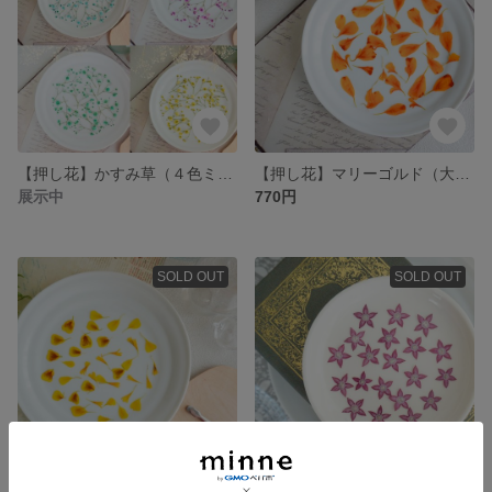
【押し花】かすみ草（４色ミックス 着色）２０パーツ
【押し花】マリーゴルド（大きめ）／美しい花弁・オレンジ
展示中
770円
SOLD OUT
SOLD OUT