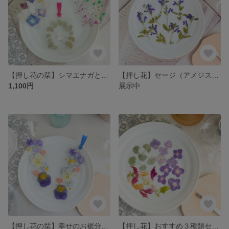
【押し花の栞】シマエナガと一緒『リース型３枚セット』
【押し花】セージ（アメジスト）１５輪
1,100円
展示中
【押し花の栞】幸せのお裾分け ２枚セット 〜青いビオラたち〜
【押し花】おすすめ３種類セット（紫陽花、ケイトウ、カラーリーフ）