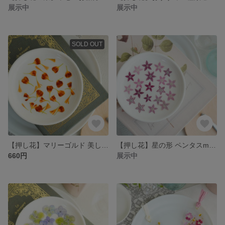
展示中
展示中
SOLD OUT
【押し花】マリーゴルド 美しい花びら
【押し花】星の形 ペンタスmix ２０輪
660円
展示中