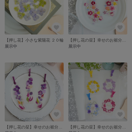
【押し花】小さな紫陽花 ２０輪
【押し花の栞】幸せのお裾分け ２枚セット 〜バーベナミニ〜
展示中
展示中
【押し花の栞】幸せのお裾分け３枚セット 〜紫陽花とケイトウ〜
【押し花の栞】幸せのお裾分け『リース メッセージ入り４枚セット』