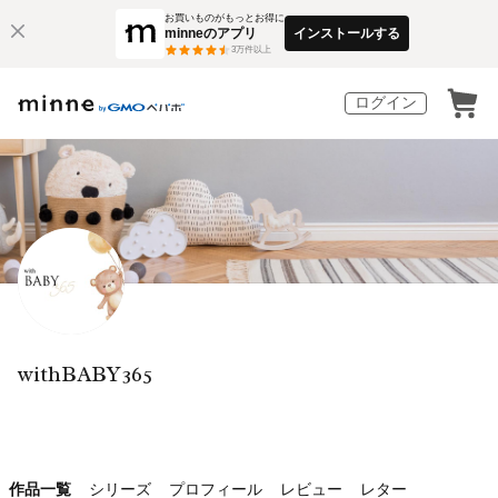
お買いものがもっとお得に
minneのアプリ
インストールする
3
万件以上
ログイン
withBABY365
作品一覧
シリーズ
プロフィール
レビュー
レター