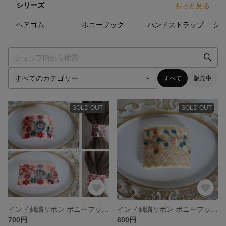
シリーズ
もっと見る
2
点
7
点
2
点
ヘアゴム
ポニーフック
ハンドストラップ
シ
すべて
販売中
SOLD OUT
SOLD OUT
インド刺繍リボン ポニーフック ワイヤー入り
インド刺繍リボン ポニーフック ワイヤー入り
700円
600円