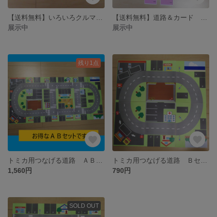
【送料無料】いろいろクルマのあいうえおカード
【送料無料】道路＆カード お試し版
展示中
展示中
残り1点
トミカ用つなげる道路 ＡＢセット（A4サイズ×12枚）
トミカ用つなげる道路 Ｂセット（A4サイズ×6枚）
1,560円
790円
SOLD OUT