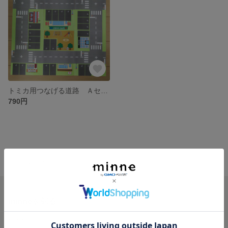
トミカ用つなげる道路 Ａセット（A4サイズ×6枚）
790円
minne ホーム
子どもの笑顔発見隊 の作品一覧
minneを知る
minneについて