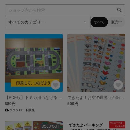
すべて
販売中
【PDF版】トミカ用つなげる道路（A4サイズ×12枚）
できたよ！お空の世界（台紙４枚・シール２枚）セット
680円
500円
ダウンロード販売
SOLD OUT