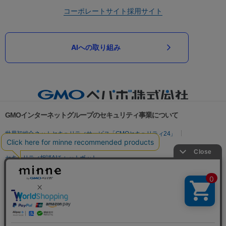
コーポレートサイト
採用サイト
AIへの取り組み
GMOインターネットグループのセキュリティ事業について
世界初総合ネットセキュリティサービス「GMOセキュリティ24」
パスワード漏洩診断
Webサイトリスク診断
セキュリティ相談AIチャットボット
実在証明・盗聴対策
サイバー攻撃対策（GMOサイバーセキュリティ byイエラエ）
サイバー攻撃対策（GMO Flatt Security）
なりすまし対策
セキュリティ事業の軌跡