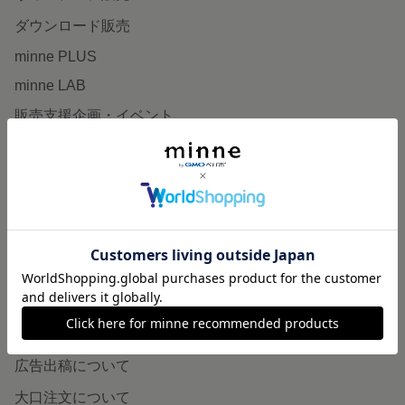
ダウンロード販売
minne PLUS
minne LAB
販売支援企画・イベント
読みもの
minneとものづくりと
minne学習帖
ニュース
minneの本
企業の方へ
広告出稿について
大口注文について