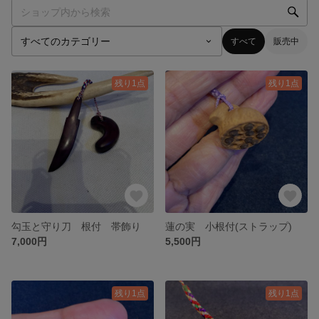
すべて
販売中
残り1点
残り1点
勾玉と守り刀 根付 帯飾り
蓮の実 小根付(ストラップ)
7,000円
5,500円
残り1点
残り1点