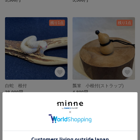
残り1点
残り1点
白蛇 根付
瓢箪 小根付(ストラップ)
28,000円
4,800円
残り1点
SOLD OUT