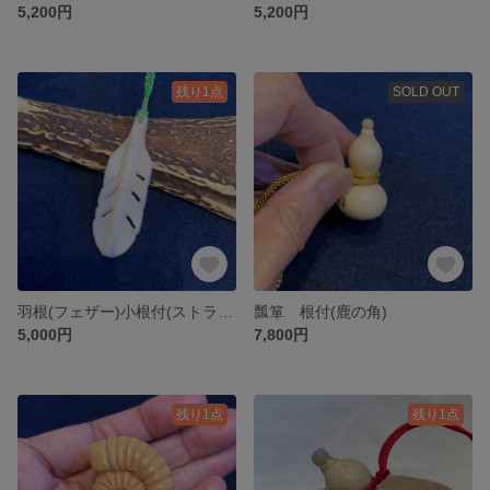
5,200円
5,200円
残り1点
SOLD OUT
羽根(フェザー)小根付(ストラップ)
瓢箪 根付(鹿の角)
5,000円
7,800円
残り1点
残り1点