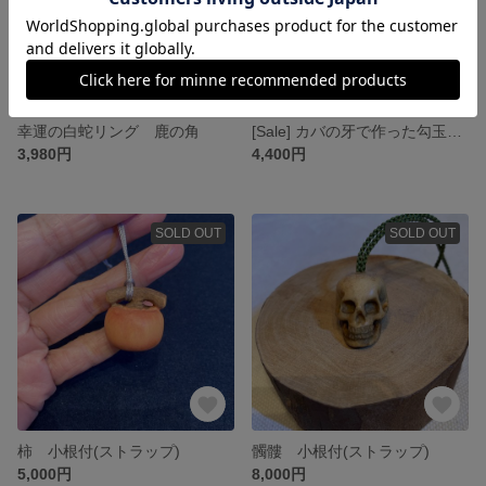
幸運の白蛇リング 鹿の角
[Sale] カバの牙で作った勾玉ネックレス
3,980円
4,400円
SOLD OUT
SOLD OUT
柿 小根付(ストラップ)
髑髏 小根付(ストラップ)
5,000円
8,000円