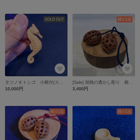
SOLD OUT
残り1点
タツノオトシゴ 小根付(ストラップ)
[Sale] 胡桃の透かし彫り 根付風②
10,000円
3,400円
残り1点
残り1点