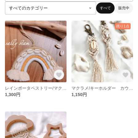
すべて
販売中
残り1点
レインボータペストリー/マクラメ 【キャメル】
マクラメ/キーホルダー カウリーシェル 淡水パール
1,300円
1,150円