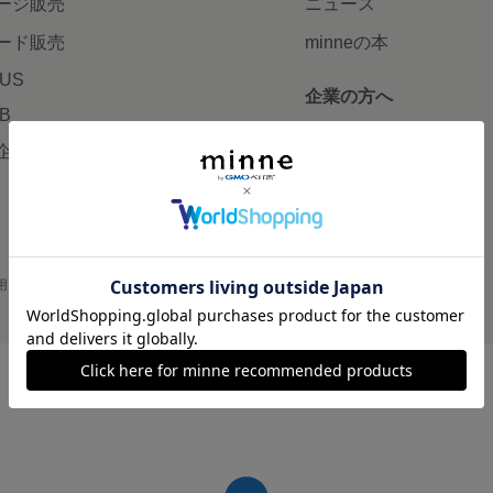
ージ販売
ニュース
ード販売
minneの本
LUS
企業の方へ
AB
広告出稿について
企画・イベント
大口注文について
用
プライバシーポリシー
会社概要
採用情報
メディアキット
©GMO Pepabo, Inc. All rights reserved.