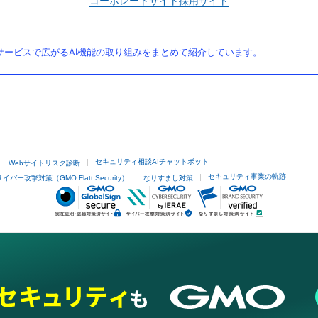
コーポレートサイト
採用サイト
ービスで広がるAI機能の取り組みをまとめて紹介しています。
セキュリティ相談AIチャットボット
Webサイトリスク診断
セキュリティ事業の軌跡
サイバー攻撃対策（GMO Flatt Security）
なりすまし対策