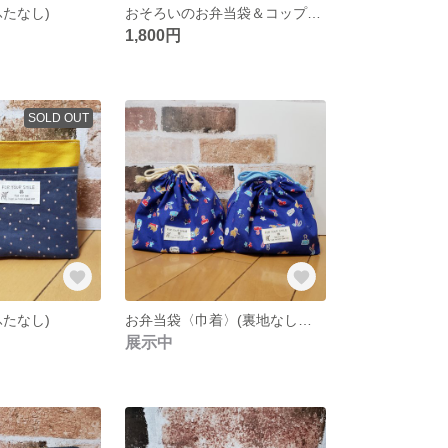
ふたなし)
おそろいのお弁当袋＆コップ袋〈巾着〉(裏地付き、マチ付き)
1,800円
SOLD OUT
ふたなし)
お弁当袋〈巾着〉(裏地なし、マチ付き)
展示中