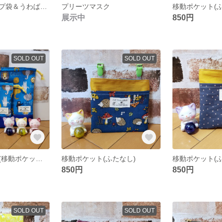
おそろいのコップ袋＆うわばき袋〈巾着〉(裏地付き、折りマチ付き)
プリーツマスク
移動ポケット(
展示中
850円
SOLD OUT
SOLD OUT
入園３点セット(移動ポケット、コップ袋＆うわばき袋)
移動ポケット(ふたなし)
移動ポケット(
850円
850円
SOLD OUT
SOLD OUT