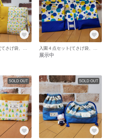
入園４点セット(てさげ袋、上履き袋、座布団カバー、移動ポケット)
入園４点セット(てさげ袋、上履き袋、お着替え入れ、ねんどベラ入れ)
展示中
SOLD OUT
SOLD OUT