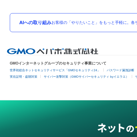
AIへの取り組み
お客様の「やりたいこと」をもっと手軽に。各サ
GMOインターネットグループのセキュリティ事業について
世界初総合ネットセキュリティサービス「GMOセキュリティ24」
パスワード漏洩診断
実在証明・盗聴対策
サイバー攻撃対策（GMOサイバーセキュリティ byイエラエ）