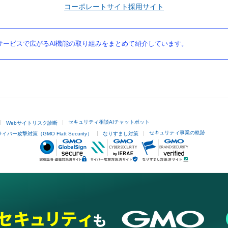
コーポレートサイト
採用サイト
ービスで広がるAI機能の取り組みをまとめて紹介しています。
セキュリティ相談AIチャットボット
Webサイトリスク診断
セキュリティ事業の軌跡
サイバー攻撃対策（GMO Flatt Security）
なりすまし対策