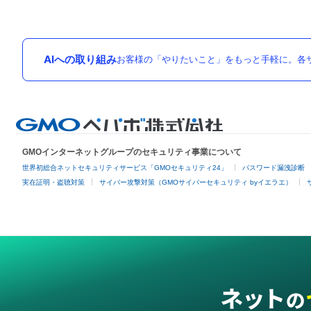
AIへの取り組み
お客様の「やりたいこと」をもっと手軽に。各サ
GMOインターネットグループのセキュリティ事業について
世界初総合ネットセキュリティサービス「GMOセキュリティ24」
パスワード漏洩診断
実在証明・盗聴対策
サイバー攻撃対策（GMOサイバーセキュリティ byイエラエ）