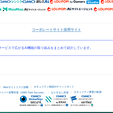
コーポレートサイト
採用サイト
ービスで広がるAI機能の取り組みをまとめて紹介しています。
セキュリティ相談AIチャットボット
Webサイトリスク診断
セキュリティ事業の軌跡
サイバー攻撃対策（GMO Flatt Security）
なりすまし対策