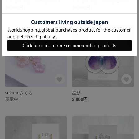
イチゴイチエ パヴェホワイト
イチゴイチエ ベージュグラデーション 受注制作２週間
15,000円
15,000円
sakura さくら
星影
展示中
3,800円