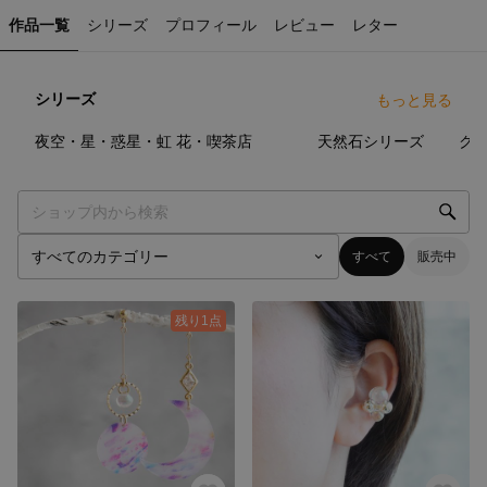
作品一覧
シリーズ
プロフィール
レビュー
レター
シリーズ
もっと見る
27
点
33
点
37
点
夜空・星・惑星・虹
花・喫茶店
天然石シリーズ
ク
すべて
販売中
残り1点