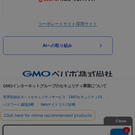
コーポレートサイト
採用サイト
AIへの取り組み
GMOインターネットグループのセキュリティ事業について
世界初総合ネットセキュリティサービス「GMOセキュリティ24」
パスワード漏洩診断
Webサイトリスク診断
セキュリティ相談AIチャットボット
実在証明・盗聴対策
サイバー攻撃対策（GMOサイバーセキュリティ byイエラエ）
サイバー攻撃対策（GMO Flatt Security）
なりすまし対策