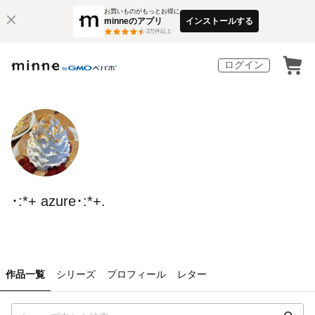
お買いものがもっとお得に
minneのアプリ
インストールする
3
万件以上
ログイン
･:*+ azure･:*+.
作品一覧
シリーズ
プロフィール
レター