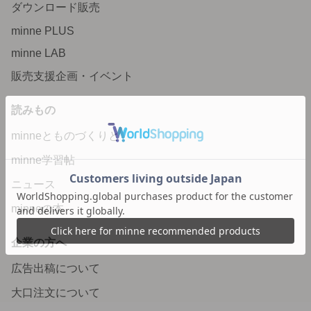
ダウンロード販売
minne PLUS
minne LAB
販売支援企画・イベント
読みもの
minneとものづくりと
minne学習帖
ニュース
minneの本
企業の方へ
広告出稿について
大口注文について