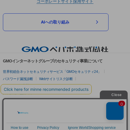
コーポレートサイト
採用サイト
AIへの取り組み
GMOインターネットグループのセキュリティ事業について
世界初総合ネットセキュリティサービス「GMOセキュリティ24」
パスワード漏洩診断
Webサイトリスク診断
セキュリティ相談AIチャットボット
実在証明・盗聴対策
サイバー攻撃対策（GMOサイバーセキュリティ byイエラエ）
サイバー攻撃対策（GMO Flatt Security）
なりすまし対策
セキュリティ事業の軌跡