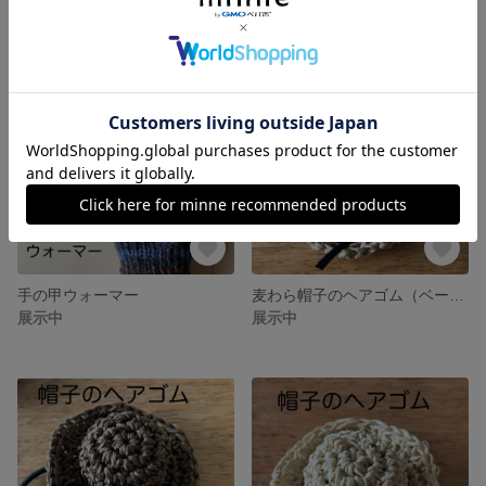
手の甲ウォーマー
麦わら帽子のヘアゴム（ベージュ）
展示中
展示中