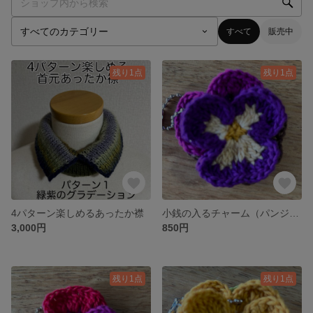
すべて
販売中
残り1点
残り1点
4パターン楽しめるあったか襟
小銭の入るチャーム（パンジー）
3,000円
850円
残り1点
残り1点