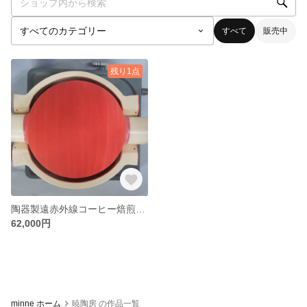
すべて
販売中
残り1点
陶器製遠赤外線コーヒー焙煎器（ロースター） 珈悦Candy（こうえつ）（焙煎機）
62,000円
minne ホーム
暁陶房 の作品一覧