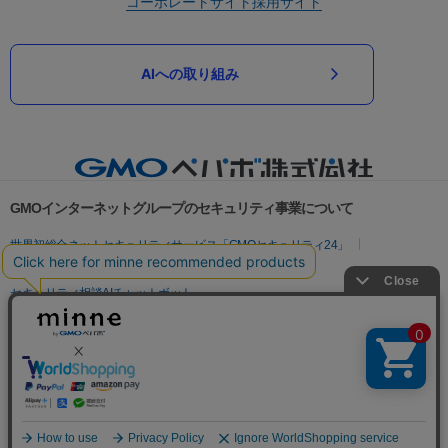
コーポレートサイト
採用サイト
AIへの取り組み
GMOインターネットグループのセキュリティ事業について
世界初総合ネットセキュリティサービス「GMOセキュリティ24」
パスワード漏洩診断
Webサイトリスク診断
セキュリティ相談AIチャットボット
実在証明・盗聴対策
サイバー攻撃対策（GMOサイバーセキュリティ byイエラエ）
サイバー攻撃対策（GMO Flatt Security）
なりすまし対策
セキュリティ事業の軌跡