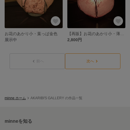
お花のあかり小・葉っぱ金色
【再販】お花のあかり小・薄ピンク
展示中
2,800円
前へ
次へ
minne ホーム
AKARIBI'S GALLERY の作品一覧
minneを知る