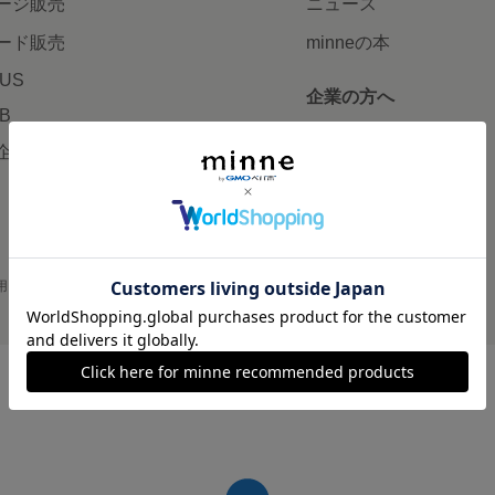
ージ販売
ニュース
ード販売
minneの本
LUS
企業の方へ
AB
広告出稿について
企画・イベント
大口注文について
用
プライバシーポリシー
会社概要
採用情報
メディアキット
©GMO Pepabo, Inc. All rights reserved.