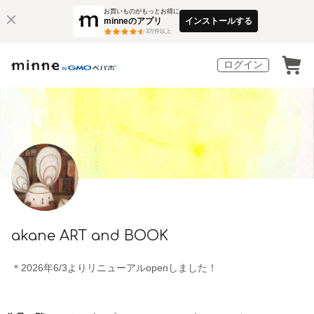
お買いものがもっとお得に
minneのアプリ
インストールする
3
万件以上
ログイン
akane ART and BOOK
＊2026年6/3よりリニューアルopenしました！