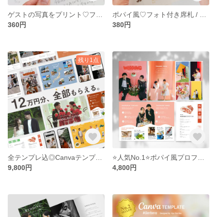
ゲストの写真をプリント♡フォト付き席札♡
ポパイ風♡フォト付き席札 / ゲストの写真入り
360円
380円
残り1点
全テンプレ込◎Canvaテンプレートダウンロードし放題 /プロフィールブック/席次表/席札ムービー
⭐️人気No.1⭐️ポパイ風プロフィールブック テンプレート#Magazine 結婚式/席次表/テンプレ/雑誌/POPEYE
9,800円
4,800円