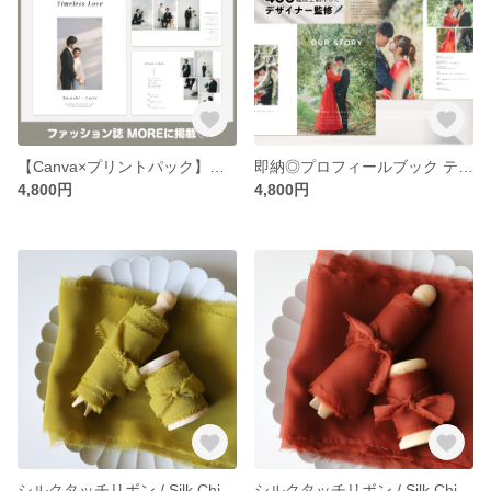
【Canva×プリントパック】スマホで完結！プロフィールブック テンプレート#White musk 結婚式/席次表/テンプレ
即納◎プロフィールブック テンプレート#Sweet pea 結婚式/席次表/テンプレ/Canva/プリントパック
4,800円
4,800円
シルクタッチリボン / Silk Chiffon / オリーブ
シルクタッチリボン / Silk Chiffon / テラコッタ / オレンジ