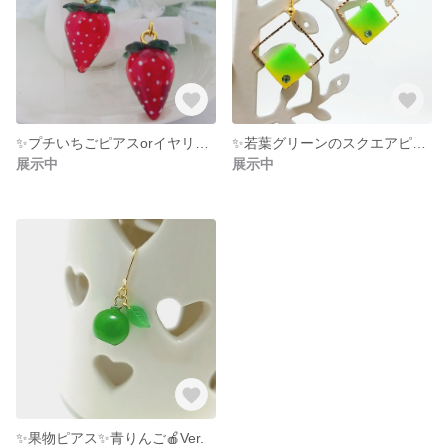
✨️プチいちごピアスorイヤリング✨
✨若葉グリーンのスクエアピアス✨
展示中
展示中
✨果物ピアス✨青りんご🍎Ver.