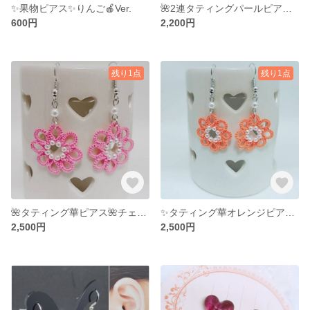
✨果物ピアス✨りんご🍎Ver.
🌺2連タティングパールピアス🌺若葉🌺
600円
2,200円
残り1点
残り1点
🌺タティング華ピアス🌺チェリーピンク🌺
✨タティング華オレンジピアス✨
2,500円
2,500円