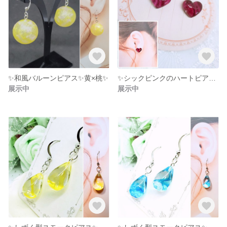
✨和風バルーンピアス✨黄×桃✨
✨シックピンクのハートピアス✨
展示中
展示中