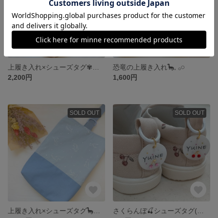
上履き入れ×シューズタグ✾入園入学セット販売
恐竜の上履き入れ🦕𓈒 𓂂𓏸
2,200円
1,600円
SOLD OUT
SOLD OUT
上履き入れ×シューズタグ🦕入園入学セット販売
さくらんぼ🍒シューズタグ(おまけつき)