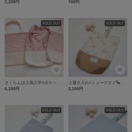
2,200円
700円
SOLD OUT
SOLD OUT
さくらんぼ入園入学4点セット𖦊̌(レッスンバック×着替え袋×上履き入れ×シューズタグ)
上履き入れ×シューズタグ🦕入園入学セット販売
6,100円
2,200円
SOLD OUT
SOLD OUT