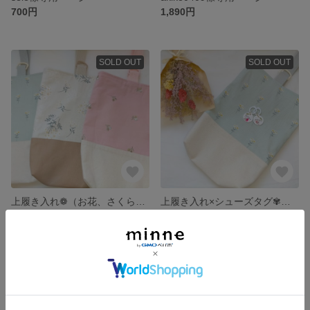
700円
1,890円
SOLD OUT
SOLD OUT
上履き入れ❁︎（お花、さくらんぼ、うさぎ）
上履き入れ×シューズタグ✾入園入学セット販売
1,600円
2,200円
SOLD OUT
SOLD OUT