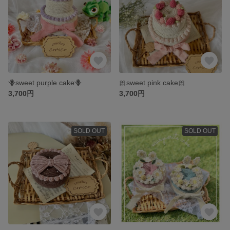
🪻sweet purple cake🪻
🎀sweet pink cake🎀
3,700円
3,700円
SOLD OUT
SOLD OUT