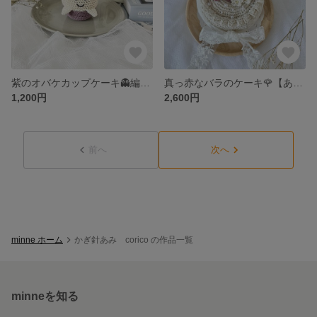
紫のオバケカップケーキ👻編みぐるみ
真っ赤なバラのケーキ🌹【あみぐるみ】
1,200円
2,600円
前へ
次へ
minne ホーム
かぎ針あみ corico の作品一覧
minneを知る