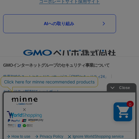
コーポレートサイト
採用サイト
AIへの取り組み
GMOインターネットグループのセキュリティ事業について
世界初総合ネットセキュリティサービス「GMOセキュリティ24」
パスワード漏洩診断
Webサイトリスク診断
セキュリティ相談AIチャットボット
実在証明・盗聴対策
サイバー攻撃対策（GMOサイバーセキュリティ byイエラエ）
サイバー攻撃対策（GMO Flatt Security）
なりすまし対策
セキュリティ事業の軌跡