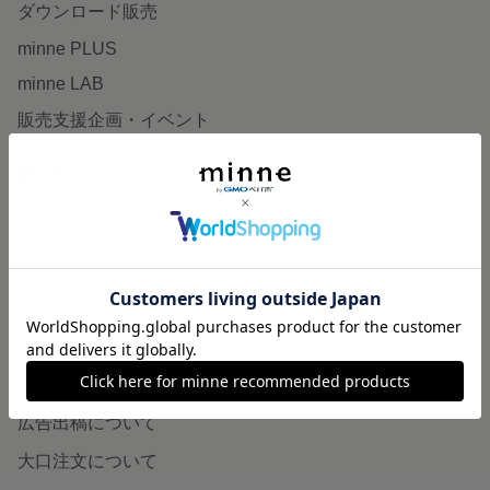
ダウンロード販売
minne PLUS
minne LAB
販売支援企画・イベント
読みもの
minneとものづくりと
minne学習帖
ニュース
minneの本
企業の方へ
広告出稿について
大口注文について