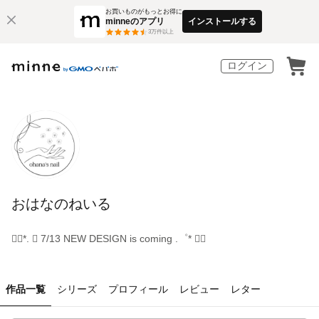
お買いものがもっとお得に
minneのアプリ
インストールする
3
万件以上
ログイン
おはなのねいる
❁⃘*. ゜ 7/13 NEW DESIGN is coming .゜* ❁⃘
作品一覧
シリーズ
プロフィール
レビュー
レター