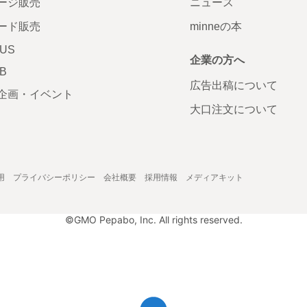
ージ販売
ニュース
ード販売
minneの本
LUS
企業の方へ
AB
広告出稿について
企画・イベント
大口注文について
用
プライバシーポリシー
会社概要
採用情報
メディアキット
©GMO Pepabo, Inc. All rights reserved.