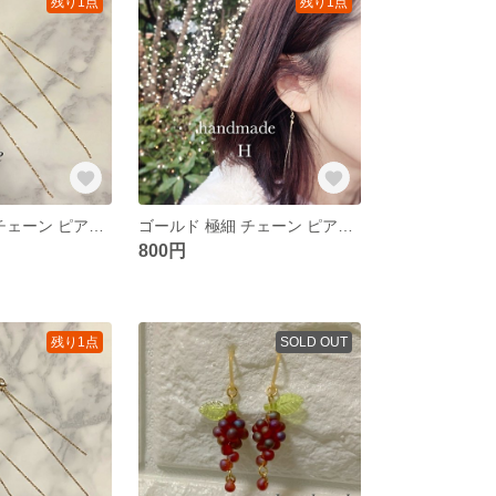
残り1点
残り1点
ゴールド 極細 チェーン ピアス 樹脂フック＊華奢 上品 金属アレルギー対応
ゴールド 極細 チェーン ピアス＊華奢 上品 シンプル ハンドメイドピアス
800円
残り1点
SOLD OUT