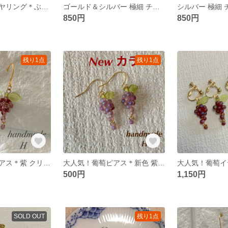
大人気！葡萄イヤリング＊ぶどう マットカラー ハンドメイドイヤリング
ゴールド＆シルバー 極細 チェーン ピアス 樹脂フック＊華奢 金属アレルギー対応
850円
850円
残り1点
残り1点
大人気！葡萄ピアス＊紫 クリアカラー ハンドメイドピアス
大人気！葡萄ピアス＊新色 紫 マットカラー オーロラ
500円
1,150円
SOLD OUT
残り1点