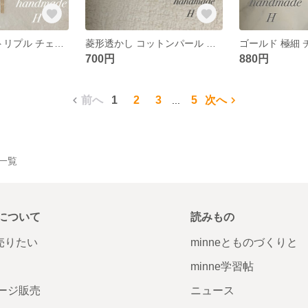
ゴールド 極細 トリプル チェーン ピアス＊華奢 シンプル ハンドメイドピアス
菱形透かし コットンパール ピアス＊白 ホワイト 上品 ハンドメイドピアス
700円
880円
前へ
1
2
3
5
次へ
...
品一覧
について
読みもの
で売りたい
minneとものづくりと
minne学習帖
ージ販売
ニュース