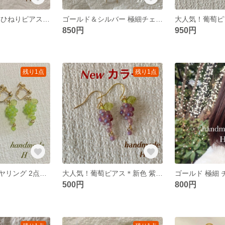
コットンパール ひねりピアス＊白 上品 大人女子
ゴールド＆シルバー 極細チェーンピアス 樹脂フック＊華奢 金属アレルギー対応
850円
950円
残り1点
残り1点
大人気！葡萄イヤリング 2点セット＊ぶどう マットカラー ハンドメイドイヤリング
大人気！葡萄ピアス＊新色 紫 マットカラー オーロラ
500円
800円