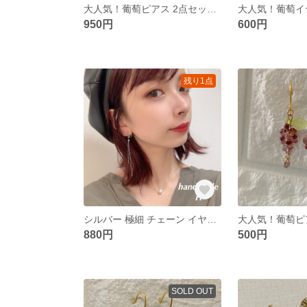
大人気！葡萄ピアス 2点セット＊マスカット 新色 紫 マットカラー オーロラ
950円
600円
残り1点
シルバー 極細 チェーン イヤリング＊華奢 上品 ハンドメイドイヤリング
880円
500円
SOLD OUT