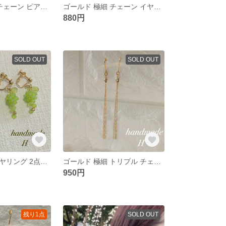
シルバー 極細 チェーン ピアス 樹脂フック＊華奢 上品 金属アレルギー対応
ゴールド 極細 チェーン イヤリング＊華奢 上品 シンプル ハンドメイドピアス
880円
SOLD OUT
SOLD OUT
大人気！葡萄イヤリング 2点セット＊ぶどう マットカラー ハンドメイドイヤリング
ゴールド 極細 トリプル チェーンピアス＊華奢 上品 シンプル 大人女子
950円
残り1点
SOLD OUT