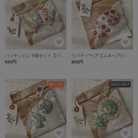
パッチンピン 5個セット【パープル×ベージュ系】
リバティ*ヘアゴム＆ヘアピンセット
650円
800円
残り1点
SOLD OUT