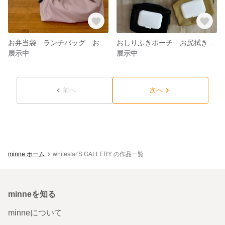
お弁当袋 ランチバッグ お弁当巾着 入園入学準備 コップ袋 小物入れ ポーチ お弁当箱
おしりふきポーチ お尻拭きケース ウェットティッシュケース 4色 ゴールド シルバー 合皮 白黒在庫無し
展示中
展示中
前へ
次へ
minne ホーム
whitestar'S GALLERY の作品一覧
minneを知る
minneについて