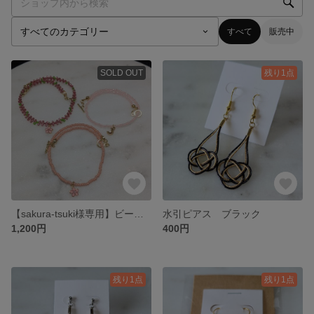
すべて
販売中
SOLD OUT
残り1点
【sakura-tsuki様専用】ビーズブレスレット
水引ピアス ブラック
1,200円
400円
残り1点
残り1点