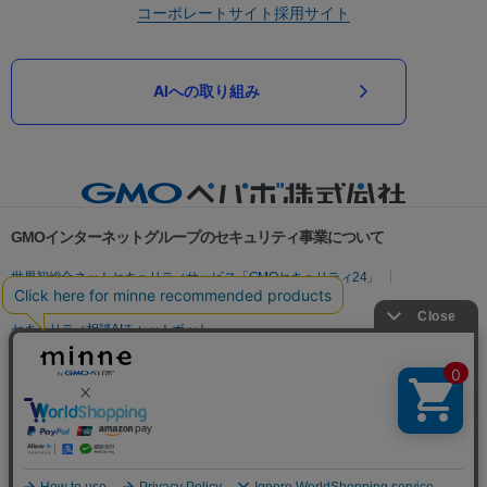
コーポレートサイト
採用サイト
AIへの取り組み
GMOインターネットグループのセキュリティ事業について
世界初総合ネットセキュリティサービス「GMOセキュリティ24」
パスワード漏洩診断
Webサイトリスク診断
セキュリティ相談AIチャットボット
実在証明・盗聴対策
サイバー攻撃対策（GMOサイバーセキュリティ byイエラエ）
サイバー攻撃対策（GMO Flatt Security）
なりすまし対策
セキュリティ事業の軌跡