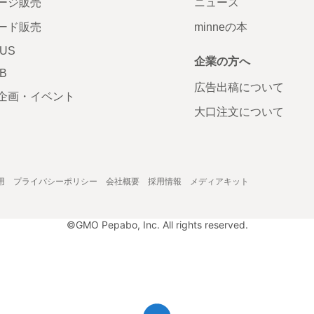
ージ販売
ニュース
ード販売
minneの本
LUS
企業の方へ
AB
広告出稿について
企画・イベント
大口注文について
用
プライバシーポリシー
会社概要
採用情報
メディアキット
©GMO Pepabo, Inc. All rights reserved.