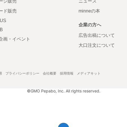
ージ販売
ニュース
ード販売
minneの本
LUS
企業の方へ
AB
広告出稿について
企画・イベント
大口注文について
用
プライバシーポリシー
会社概要
採用情報
メディアキット
©GMO Pepabo, Inc. All rights reserved.