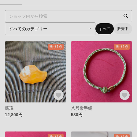
すべて
販売中
残り1点
残り1点
瑪瑙
八股辮手繩
12,800円
580円
残り1点
残り1点