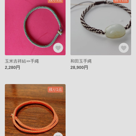
玉米吉祥結🪢手繩
和田玉手縄
2,280円
28,900円
残り1点