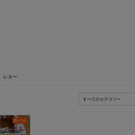
レター
残り1点