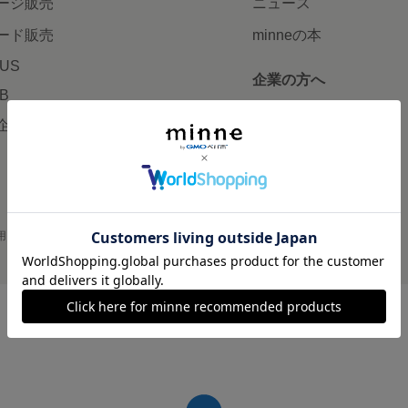
ージ販売
ニュース
ード販売
minneの本
LUS
企業の方へ
AB
広告出稿について
企画・イベント
大口注文について
用
プライバシーポリシー
会社概要
採用情報
メディアキット
©GMO Pepabo, Inc. All rights reserved.