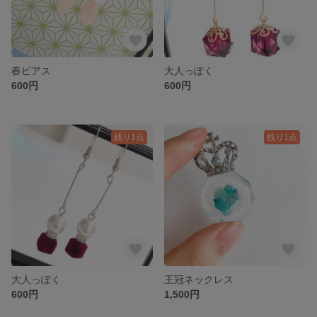
春ピアス
大人っぽく
600円
600円
残り1点
残り1点
大人っぽく
王冠ネックレス
600円
1,500円