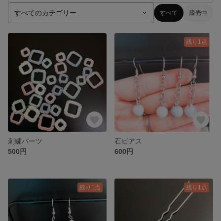
すべて
販売中
残り1点
刺繍パーツ
石ピアス
500円
600円
残り1点
残り1点