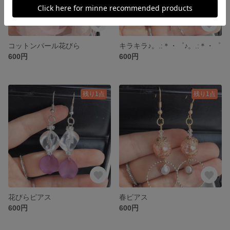
コットンパール花びら
キラキラ♪。.:＊・゜♪。.:＊・゜
600円
600円
残り1点
残り1点
花びらピアス
春ピアス
600円
600円