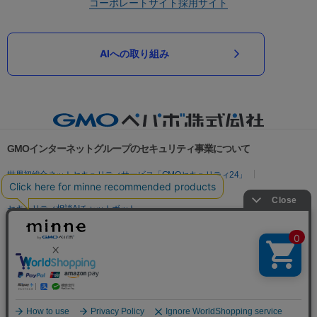
コーポレートサイト
採用サイト
AIへの取り組み
GMOインターネットグループのセキュリティ事業について
世界初総合ネットセキュリティサービス「GMOセキュリティ24」
パスワード漏洩診断
Webサイトリスク診断
セキュリティ相談AIチャットボット
実在証明・盗聴対策
サイバー攻撃対策（GMOサイバーセキュリティ byイエラエ）
サイバー攻撃対策（GMO Flatt Security）
なりすまし対策
セキュリティ事業の軌跡