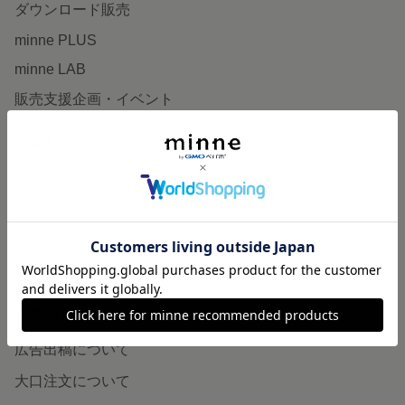
ダウンロード販売
minne PLUS
minne LAB
販売支援企画・イベント
読みもの
minneとものづくりと
minne学習帖
ニュース
minneの本
企業の方へ
広告出稿について
大口注文について